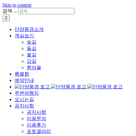
Skip to content
검색 ...
단양풍경소개
객실보기
숲길
들길
꽃길
강길
흰여울
특별함
예약안내
주변여행지
오시는길
공지사항
공지사항
이용문의
이용후기
포토갤러리